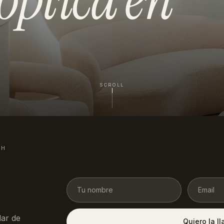
SCROLL
4H
ar de
Quiero la l