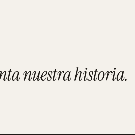
adolid
nta nuestra historia
.
ALMERÍA
Mahis