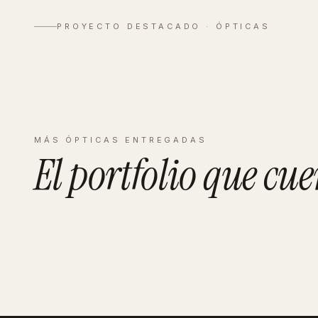
Zeiss Vall
PROYECTO DESTACADO ·
ÓPTICAS
Ver proyecto completo
→
MÁS
ÓPTICAS
ENTREGADAS
El portfolio que
cue
PAMPLONA
Binocular
PONFERRADA
Zurita