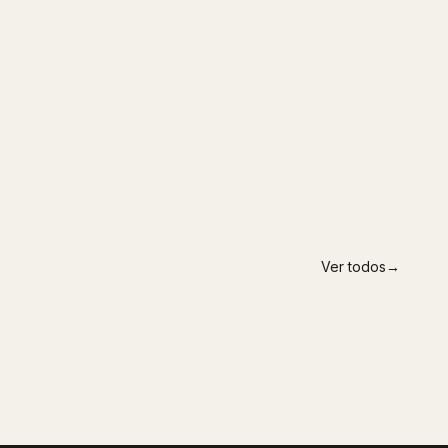
Ver todos
→
SEVILLA
Visión Martínez
GRANADA
Multiópticas