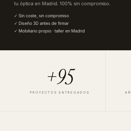
tu óptica en Madrid
. 100% sin compromiso.
✓ Sin coste, sin compromiso
✓ Diseño 3D antes de firmar
✓ Mobiliario propio · taller en Madrid
+95
PROYECTOS ENTREGADOS
AÑ
ÓPTICA
·
VALLADOLID
·
2025