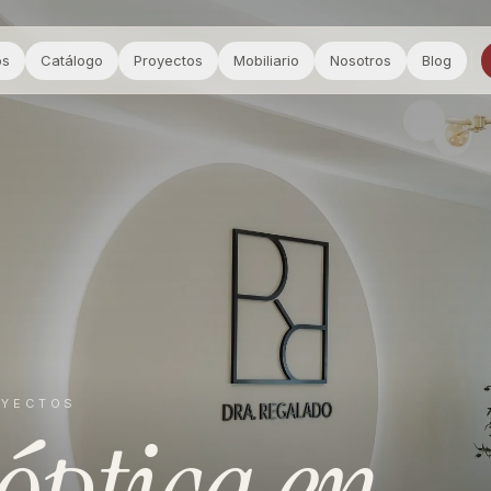
os
Catálogo
Proyectos
Mobiliario
Nosotros
Blog
OYECTOS
óptica
en