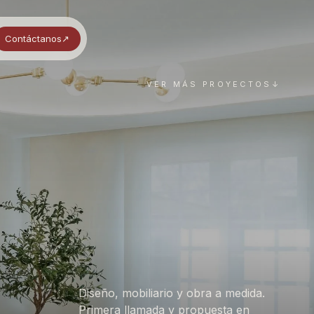
Contáctanos
↗︎
VER MÁS PROYECTOS
↓
Diseño, mobiliario y obra a medida.
Primera llamada y propuesta en