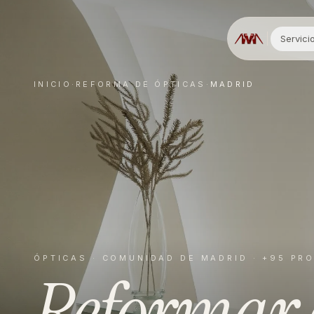
Servici
INICIO
·
REFORMA DE
ÓPTICAS
·
MADRID
ÓPTICAS
·
COMUNIDAD DE MADRID
· +95 PR
Reformar