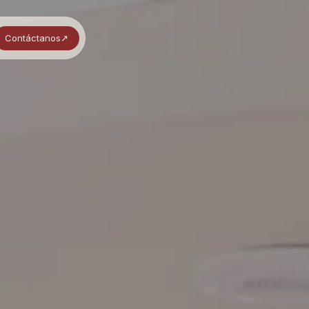
Contáctanos
↗︎