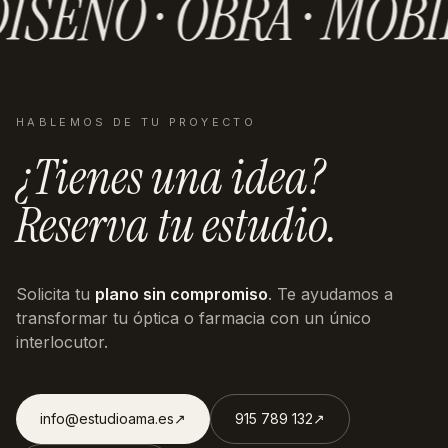
ISEÑO · OBRA · MOBI
HABLEMOS DE TU PROYECTO
¿Tienes una idea?
Reserva tu estudio.
Solicita tu
plano sin compromiso
. Te ayudamos a
transformar tu óptica o farmacia con un único
interlocutor.
info@estudioama.es
↗︎
915 789 132
↗︎