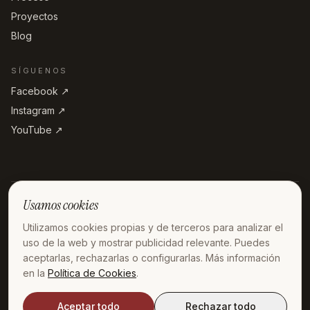
Proyectos
Blog
SÍGUENOS
Facebook ↗︎
Instagram ↗︎
YouTube ↗︎
Usamos cookies
REFORMA DE FARMACIAS POR CIUDAD
Utilizamos cookies propias y de terceros para analizar el
Madrid
Barcelona
Valencia
Sevilla
Zaragoza
Bilbao
Málaga
Valladolid
uso de la web y mostrar publicidad relevante. Puedes
Alicante
Pamplona
Granada
Santander
aceptarlas, rechazarlas o configurarlas. Más información
en la
Política de Cookies
.
Aceptar todo
Rechazar todo