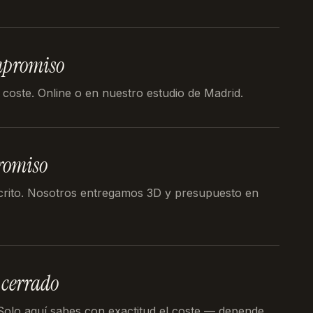
mpromiso
 coste. Online o en nuestro estudio de Madrid.
romiso
crito. Nosotros entregamos 3D y presupuesto en
 cerrado
 Solo aquí sabes con exactitud el coste — depende