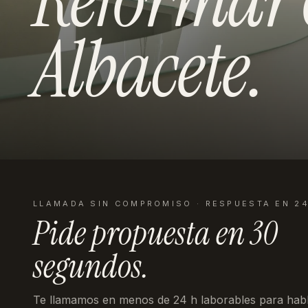
Albacete
.
LLAMADA SIN COMPROMISO · RESPUESTA EN 2
Pide propuesta en
30
segundos
.
Te llamamos en menos de 24 h laborables
para habl