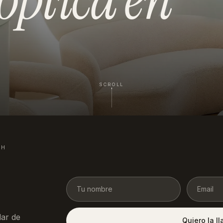
SCROLL
4H
ar de
Quiero la l