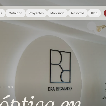
os
Catálogo
Proyectos
Mobiliario
Nosotros
Blog
YECTOS
óptica
en