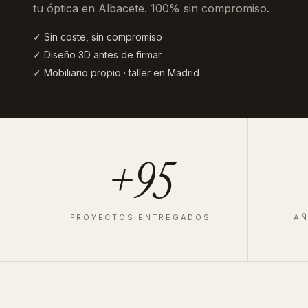
tu óptica en Albacete
. 100% sin compromiso.
✓ Sin coste, sin compromiso
✓ Diseño 3D antes de firmar
✓ Mobiliario propio · taller en Madrid
+95
PROYECTOS ENTREGADOS
AÑ
ÓPTICA
·
VALLADOLID
·
2025