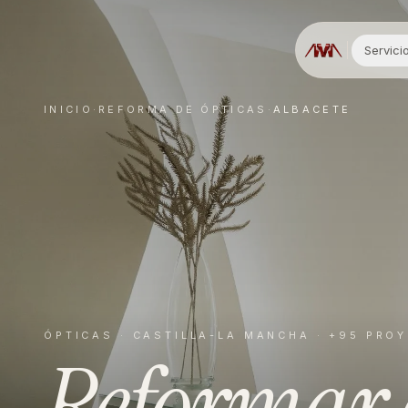
Servici
INICIO
·
REFORMA DE
ÓPTICAS
·
ALBACETE
ÓPTICAS
·
CASTILLA-LA MANCHA
· +95 PRO
Reformar