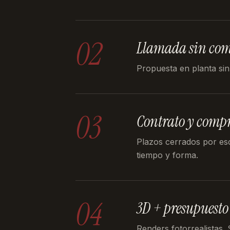
02
Llamada sin co
Propuesta en planta sin
03
Contrato y comp
Plazos cerrados por es
tiempo y forma.
04
3D + presupuesto
Renders fotorrealistas.