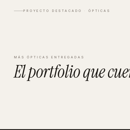
Zeiss Vall
PROYECTO DESTACADO ·
ÓPTICAS
Ver proyecto completo
→
MÁS
ÓPTICAS
ENTREGADAS
El portfolio que
cue
PAMPLONA
Binocular
PONFERRADA
Zurita