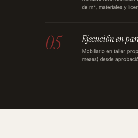
de m², materiales y licen
05
Ejecución en par
Mobiliario en taller pro
meses) desde aprobaci