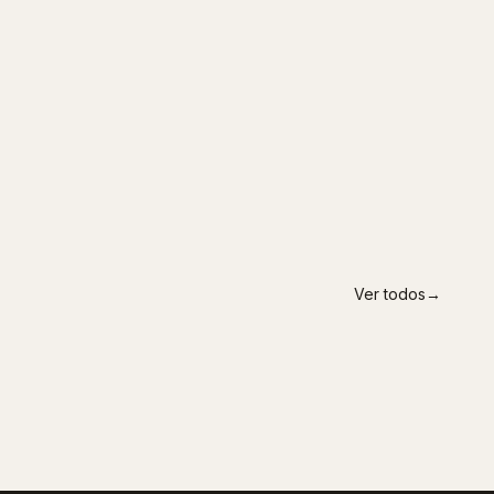
Ver todos
→
SEVILLA
Visión Martínez
GRANADA
Multiópticas