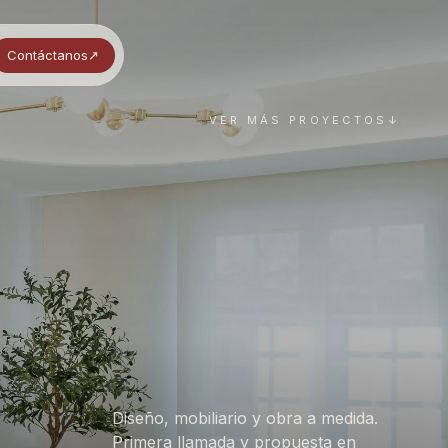
Contáctanos
↗︎
VER MÁS PROYECTOS
↓
Diseño, mobiliario y obra a medida.
Primera llamada y propuesta en