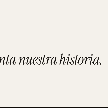
adolid
nta nuestra historia
.
ALMERÍA
Mahis