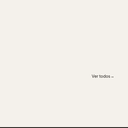
Ver todos
→
SEVILLA
Visión Martínez
GRANADA
Multiópticas