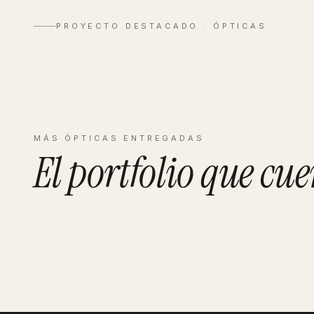
Zeiss Vall
PROYECTO DESTACADO ·
ÓPTICAS
Ver proyecto completo
→
MÁS
ÓPTICAS
ENTREGADAS
El portfolio que
cue
PAMPLONA
Binocular
PONFERRADA
Zurita