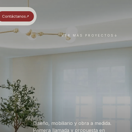
Contáctanos
↗︎
VER MÁS PROYECTOS
↓
Diseño, mobiliario y obra a medida.
Primera llamada y propuesta en