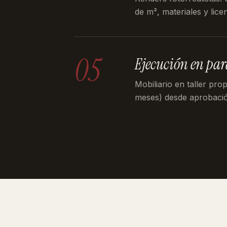
de m², materiales y licen
05
Ejecución en par
Mobiliario en taller pro
meses) desde aprobaci