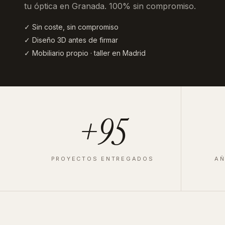
tu óptica en Granada
. 100% sin compromiso.
✓ Sin coste, sin compromiso
✓ Diseño 3D antes de firmar
✓ Mobiliario propio · taller en Madrid
+95
PROYECTOS ENTREGADOS
AÑ
ÓPTICA
·
VALLADOLID
·
2025