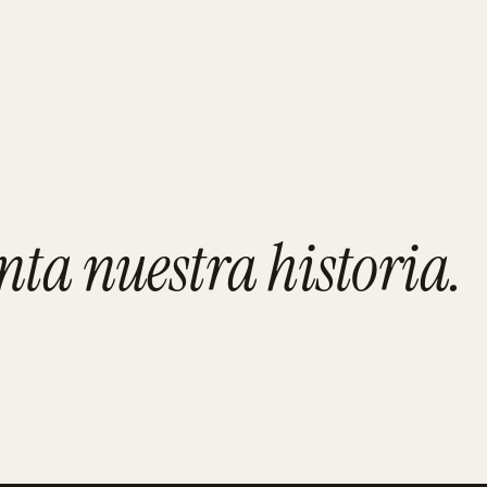
adolid
nta nuestra historia
.
ALMERÍA
Mahis