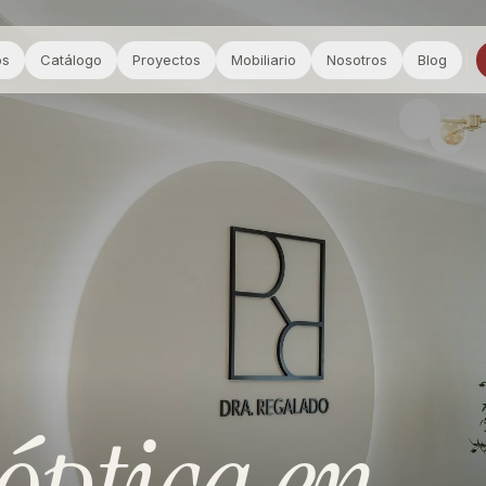
os
Catálogo
Proyectos
Mobiliario
Nosotros
Blog
óptica
en