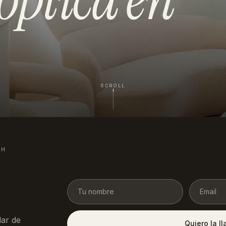
SCROLL
4H
ar de
Quiero la l