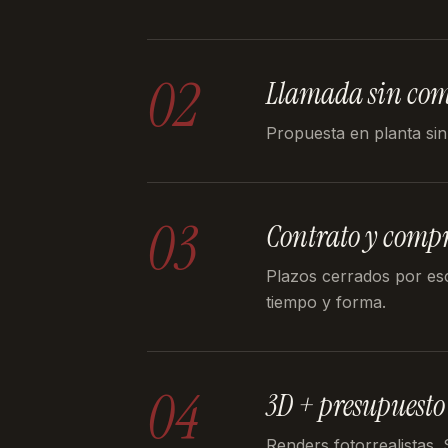
02
Llamada sin co
Propuesta en planta sin
03
Contrato y comp
Plazos cerrados por es
tiempo y forma.
04
3D + presupuesto
Renders fotorrealistas.