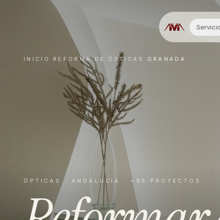
Servici
INICIO
·
REFORMA DE
ÓPTICAS
·
GRANADA
ÓPTICAS
·
ANDALUCÍA
· +95 PROYECTOS
Reformar