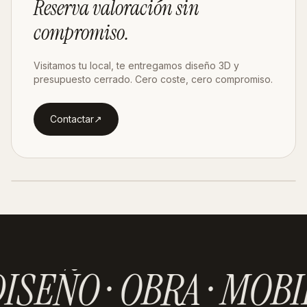
Reserva valoración
sin
compromiso
.
Visitamos tu local, te entregamos diseño 3D y
presupuesto cerrado. Cero coste, cero compromiso.
Contactar
↗︎
SIGUIENTE PROYECTO ·
MADRID
Velázquez
Ver proyecto
→
ISEÑO · OBRA · MOBI