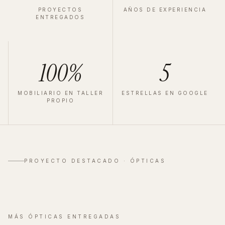
PROYECTOS
AÑOS DE EXPERIENCIA
ENTREGADOS
100%
5
MOBILIARIO EN TALLER
ESTRELLAS EN GOOGLE
PROPIO
ÓPTICA
·
VALLADOLID
·
2025
Zeiss Valladolid
PROYECTO DESTACADO ·
ÓPTICAS
Ver proyecto completo
→
MÁS
ÓPTICAS
ENTREGADAS