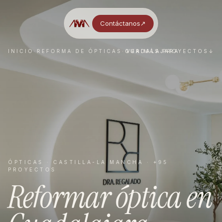
Contáctanos
↗︎
INICIO
·
REFORMA DE
ÓPTICAS
·
GUADALAJARA
VER MÁS PROYECTOS
↓
ÓPTICAS
·
CASTILLA-LA MANCHA
· +95
PROYECTOS
Reformar
óptica
en