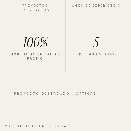
PROYECTOS
AÑOS DE EXPERIENCIA
ENTREGADOS
100%
5
MOBILIARIO EN TALLER
ESTRELLAS EN GOOGLE
PROPIO
ÓPTICA
·
VALLADOLID
·
2025
Zeiss Valladolid
PROYECTO DESTACADO ·
ÓPTICAS
Ver proyecto completo
→
MÁS
ÓPTICAS
ENTREGADAS