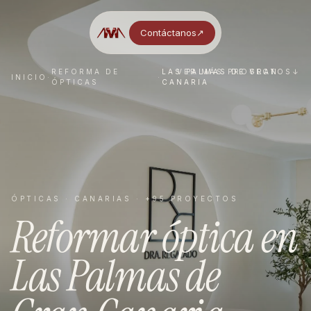
Contáctanos
↗︎
REFORMA DE
LAS PALMAS DE GRAN
VER MÁS PROYECTOS
↓
INICIO
·
·
ÓPTICAS
CANARIA
ÓPTICAS
·
CANARIAS
· +95 PROYECTOS
Reformar
óptica
en
Las Palmas de