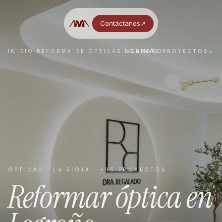
Contáctanos
↗︎
INICIO
·
REFORMA DE
ÓPTICAS
·
LOGROÑO
VER MÁS PROYECTOS
↓
ÓPTICAS
·
LA RIOJA
· +95 PROYECTOS
Reformar
óptica
en