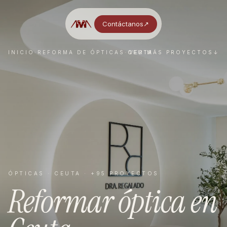
Contáctanos
↗︎
INICIO
·
REFORMA DE
ÓPTICAS
·
CEUTA
VER MÁS PROYECTOS
↓
ÓPTICAS
·
CEUTA
· +95 PROYECTOS
Reformar
óptica
en