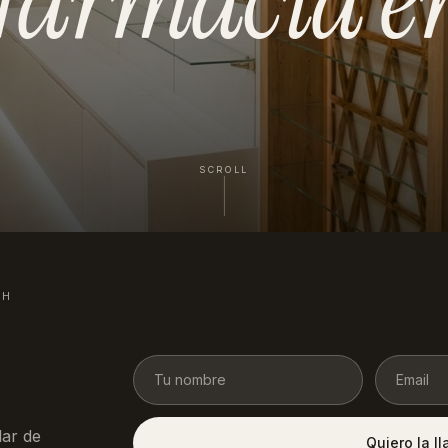
SCROLL
4H
ar de
Quiero la l