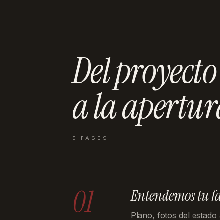
Del proyecto
a la
apertur
5 FASES
01
Entendemos tu f
Plano, fotos del estado