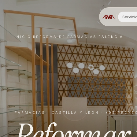
Servici
INICIO
·
REFORMA DE
FARMACIAS
·
PALENCIA
FARMACIAS
·
CASTILLA Y LEÓN
· +95 PROYE
Reformar