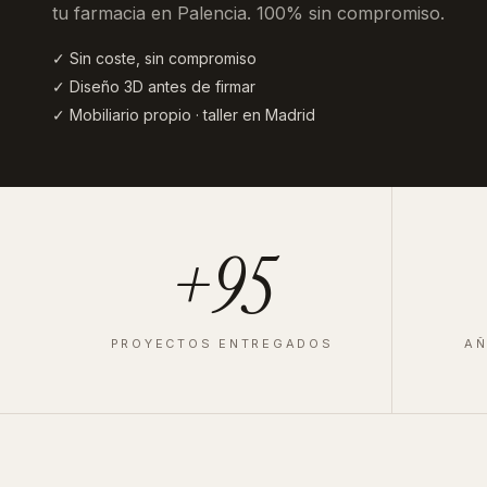
tu farmacia en Palencia
. 100% sin compromiso.
✓ Sin coste, sin compromiso
✓ Diseño 3D antes de firmar
✓ Mobiliario propio · taller en Madrid
+95
PROYECTOS ENTREGADOS
AÑ
FARMACIA
·
MADRID
·
2023