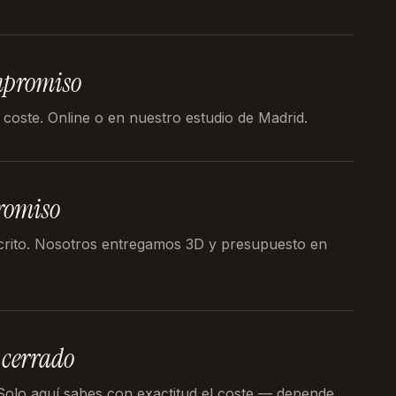
mpromiso
 coste. Online o en nuestro estudio de Madrid.
romiso
crito. Nosotros entregamos 3D y presupuesto en
 cerrado
 Solo aquí sabes con exactitud el coste — depende