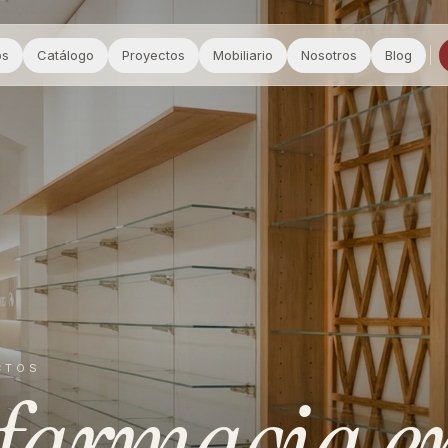
os
Catálogo
Proyectos
Mobiliario
Nosotros
Blog
CTOS
farmacia
e