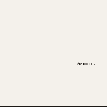
Ver todos
→
MADRID
Fuentelucha