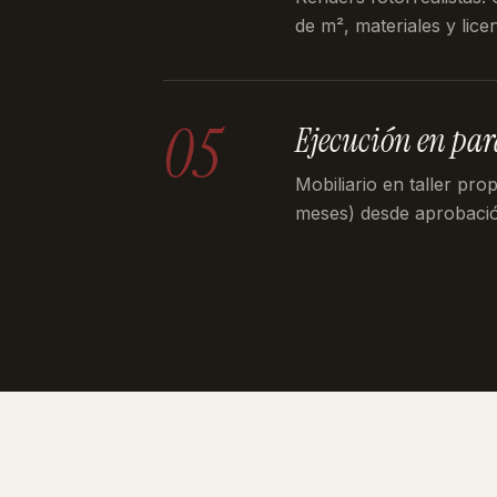
de m², materiales y licen
05
Ejecución en par
Mobiliario en taller pro
meses) desde aprobaci