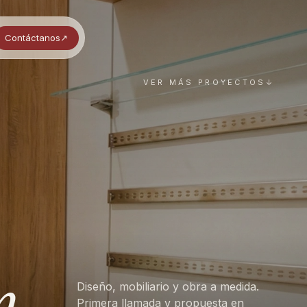
Contáctanos
↗︎
VER MÁS PROYECTOS
↓
n
Diseño, mobiliario y obra a medida.
Primera llamada y propuesta en