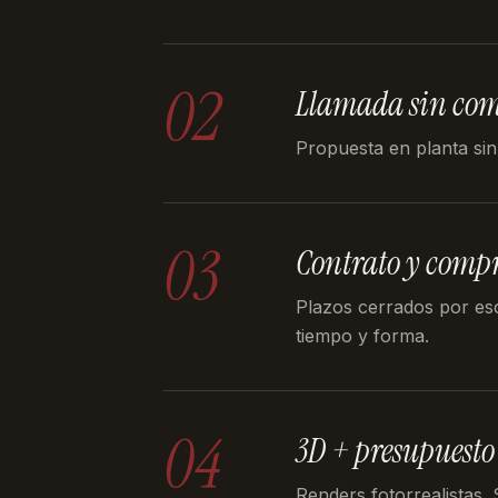
02
Llamada sin co
Propuesta en planta sin
03
Contrato y comp
Plazos cerrados por es
tiempo y forma.
04
3D + presupuesto
Renders fotorrealistas.