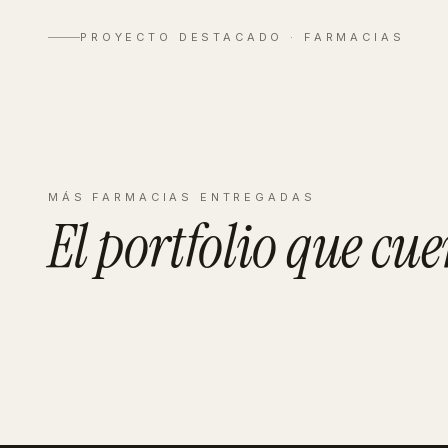
Velázquez
PROYECTO DESTACADO ·
FARMACIAS
Ver proyecto completo
→
MÁS
FARMACIAS
ENTREGADAS
El portfolio que
cue
CASTELLÓN
Bresó
MALLORCA
Timoner