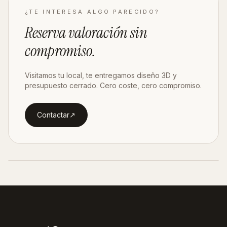
¿TE INTERESA ALGO PARECIDO?
Reserva valoración
sin
compromiso
.
Visitamos tu local, te entregamos diseño 3D y
presupuesto cerrado. Cero coste, cero compromiso.
Contactar
↗︎
SIGUIENTE PROYECTO ·
MANZANARES
Pro Manzanares
Ver proyecto
→