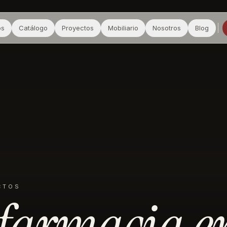
os
Catálogo
Proyectos
Mobiliario
Nosotros
Blog
CTOS
farmacia
e