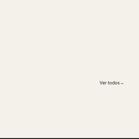
Ver todos
→
MADRID
Fuentelucha