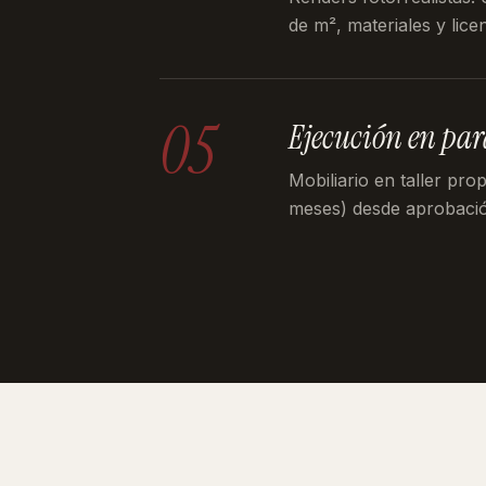
de m², materiales y licen
05
Ejecución en par
Mobiliario en taller pro
meses) desde aprobaci