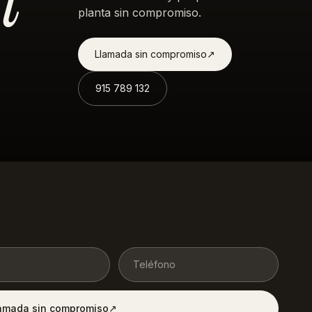
planta sin compromiso.
Llamada sin compromiso
↗︎
915 789 132
lamada sin compromiso
↗︎