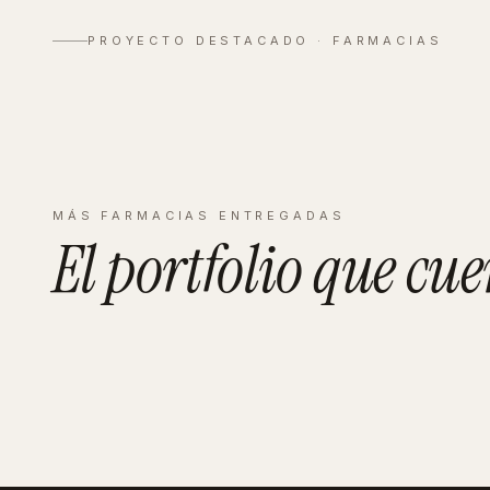
Velázquez
PROYECTO DESTACADO ·
FARMACIAS
Ver proyecto completo
→
MÁS
FARMACIAS
ENTREGADAS
El portfolio que
cue
CASTELLÓN
Bresó
MALLORCA
Timoner