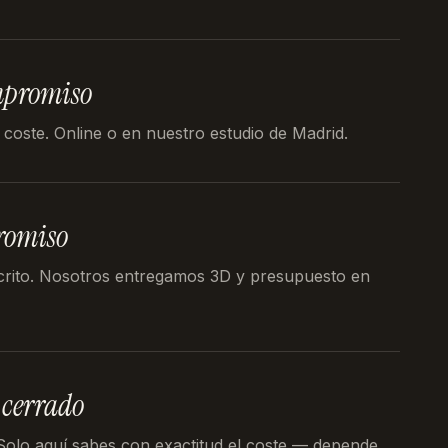
mpromiso
 coste. Online o en nuestro estudio de Madrid.
romiso
crito. Nosotros entregamos 3D y presupuesto en
 cerrado
 Solo aquí sabes con exactitud el coste — depende