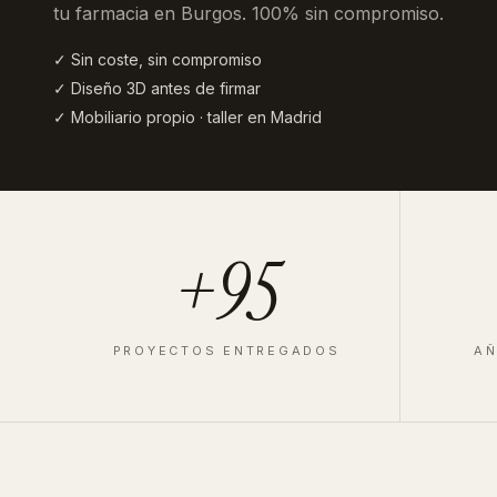
tu farmacia en Burgos
. 100% sin compromiso.
✓ Sin coste, sin compromiso
✓ Diseño 3D antes de firmar
✓ Mobiliario propio · taller en Madrid
+95
PROYECTOS ENTREGADOS
AÑ
FARMACIA
·
MADRID
·
2023