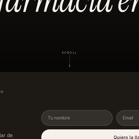
SCROLL
4H
ar de
Quiero la l