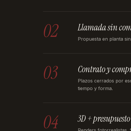
02
Llamada sin co
Propuesta en planta sin
03
Contrato y comp
Plazos cerrados por es
tiempo y forma.
04
3D + presupuesto
Renders fotorrealistas.