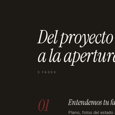
Del proyecto
a la
apertur
5 FASES
01
Entendemos tu f
Plano, fotos del estado